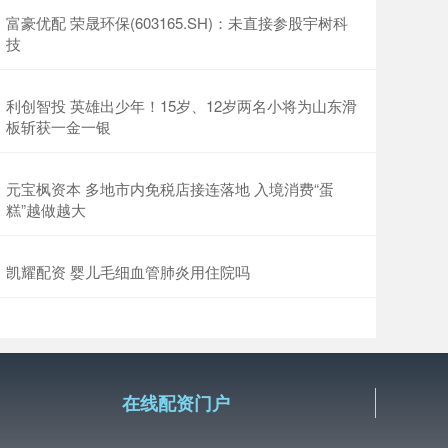
富豪优配 荣晟环保(603165.SH)：未直接参股宇树科
技
利创智投 英雄出少年！15岁、12岁两名小将为山东滑
板斩获一金一银
元宝枫资本 多地市内免税店接连落地 入境消费“蛋
糕”越做越大
凯耀配资 婴儿毛细血管肺炎用住院吗
在线配资门户