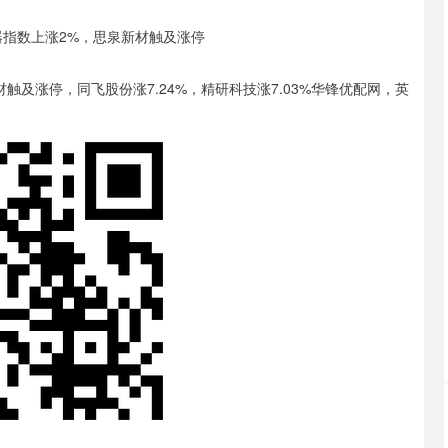
材触及涨停，同飞股份涨7.24%，精研科技涨7.03%华锋优配网，英
深证成指
14245.68
71%
135.56
0.96%