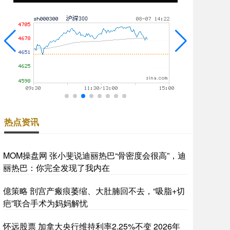
热点资讯
MOM操盘网 张小斐说迪丽热巴“骨密度会很高”，迪
丽热巴：你完全发现了我内在
億策略 剖宫产瘢痕萎缩、大肚腩回不去，“吸脂+切
疤”联合手术为妈妈解忧
怀远股票 加拿大央行维持利率2.25%不变 2026年