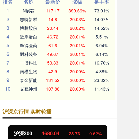
排名
名称
最新价
涨幅
换手率
1
N展芯
117.17
399.66%
73.01%
2
志特新材
14.8
20.03%
14.07%
3
博腾股份
20.44
20.02%
14.52%
4
近岸蛋白
46.72
20.01%
5.51%
5
毕得医药
61.6
20.01%
6.04%
6
耐科装备
49.67
20.01%
6.14%
7
一博科技
53.33
20.01%
16.70%
8
南模生物
42.9
20.00%
4.88%
9
泰金新能
131.52
20.00%
23.32%
10
义翘神州
107.88
20.00%
11.43%
沪深京行情 实时轮播
沪深300
4680.04
北
28.73
0.62%