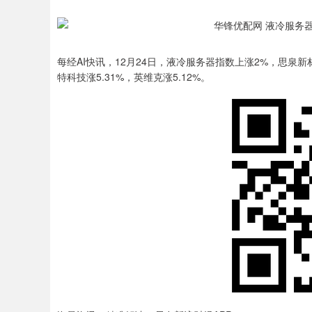
每经AI快讯，12月24日，液冷服务器指数上涨2%，思泉新
特科技涨5.31%，英维克涨5.12%。
上证指数
3927.85
.20
1.56%
27.50
0.