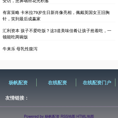
受访，患鼻咽癌花光积蓄
有富策略 卡米拉79岁生日新肖像亮相，佩戴英国女王旧胸
针，笑到最后成赢家
汇利资本 孩子不爱吃饭？这3道美味佳肴让孩子抢着吃，一
顿能吃两碗饭
牛来乐 母乳性腹泻
杨帆配资
在线配资
在线配资门户
友情链接：
Powered by
杨帆配资
RSS地图
HTML地图