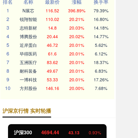
排名
名称
最新价
涨幅
换手率
1
N展芯
116.52
396.89%
79.39%
2
锐翔智能
110.02
20.21%
16.80%
3
志特新材
14.8
20.03%
14.18%
4
博腾股份
20.44
20.02%
14.77%
5
近岸蛋白
46.72
20.01%
5.62%
6
毕得医药
61.6
20.01%
6.12%
7
五洲医疗
83.62
20.01%
18.37%
8
耐科装备
49.67
20.01%
6.83%
9
一博科技
53.33
20.01%
17.26%
10
方邦股份
146.16
20.00%
7.68%
沪深京行情 实时轮播
沪深300
4694.44
北
43.13
0.93%