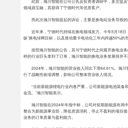
此前，瀚川智能在公司公告及投资者调研中，多次提及宁德
领域鼎宝融，其获得了宁德时代等优质客户。
而此次瀚川智能提起的诉讼，主要是换电站业务导致的
近年来，宁德时代持续在换电领域发力。今年5月18日，宁
纵”换电绿网目标，以及推动重卡电动化三年内跨越50%的
按照瀚川智能的公告，其与宁德时代之间展开换电业务的合
样的行业巨头拿到了订单，瀚川智能的换电业务发展得并不
2024年，瀚川智能的营业收入同比下滑64.61%。瀚
行了战略性收缩调整，影响公司整体营业收入情况。
“当前新能源锂电行业内卷严重，公司新能源电池装备和
金流。”瀚川智能表示。
瀚川智能在2024年年报中称，公司对前期新能源布局中
整合为新能源事业部，降低资源消耗，停止不盈利的项目接
业务的订单质量与盈利能力。