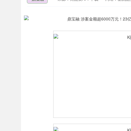
上证指数
3940.04
.40
2.13%
39.68
1.