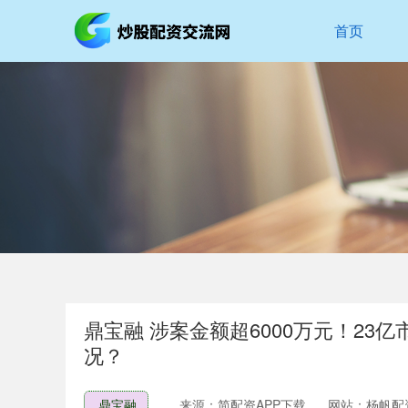
首页
鼎宝融 涉案金额超6000万元！23
况？
鼎宝融
来源：简配资APP下载
网站：杨帆配