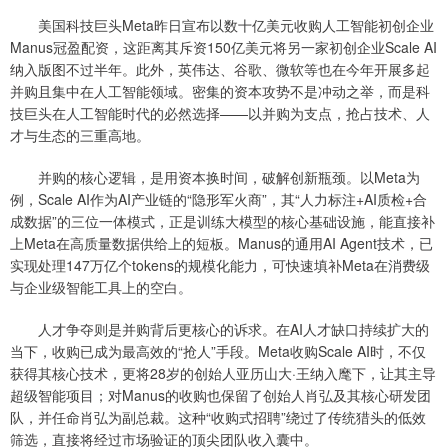
美国科技巨头Meta昨日宣布以数十亿美元收购人工智能初创企业
Manus冠盈配资，这距离其斥资150亿美元将另一家初创企业Scale AI
纳入版图不过半年。此外，英伟达、谷歌、微软等也在今年开展多起
并购且集中在人工智能领域。密集的资本攻势不是冲动之举，而是科
技巨头在人工智能时代的必然选择——以并购为支点，抢占技术、人
才与生态的三重高地。
并购的核心逻辑，是用资本换时间，破解创新瓶颈。以Meta为
例，Scale AI作为AI产业链的“隐形军火商”，其“人力标注+AI质检+合
成数据”的三位一体模式，正是训练大模型的核心基础设施，能直接补
上Meta在高质量数据供给上的短板。Manus的通用AI Agent技术，已
实现处理147万亿个tokens的规模化能力，可快速填补Meta在消费级
与企业级智能工具上的空白。
人才争夺则是并购背后更核心的诉求。在AI人才缺口持续扩大的
当下，收购已成为最高效的“抢人”手段。Meta收购Scale AI时，不仅
获得其核心技术，更将28岁的创始人亚历山大·王纳入麾下，让其主导
超级智能项目；对Manus的收购也保留了创始人肖弘及其核心研发团
队，并任命肖弘为副总裁。这种“收购式招聘”绕过了传统猎头的低效
筛选，直接将经过市场验证的顶尖团队收入囊中。