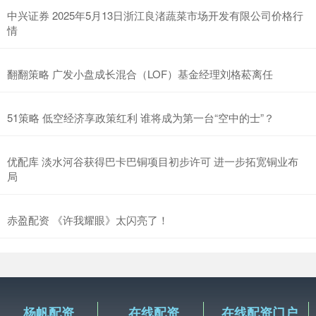
中兴证券 2025年5月13日浙江良渚蔬菜市场开发有限公司价格行
情
翻翻策略 广发小盘成长混合（LOF）基金经理刘格菘离任
51策略 低空经济享政策红利 谁将成为第一台“空中的士”？
优配库 淡水河谷获得巴卡巴铜项目初步许可 进一步拓宽铜业布
局
赤盈配资 《许我耀眼》太闪亮了！
杨帆配资
在线配资
在线配资门户