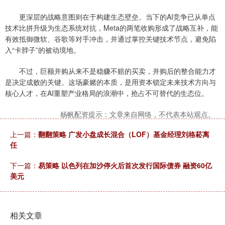
更深层的战略意图则在于构建生态壁垒。当下的AI竞争已从单点
技术比拼升级为生态系统对抗，Meta的两笔收购形成了战略互补，能
有效抵御微软、谷歌等对手冲击，并通过掌控关键技术节点，避免陷
入“卡脖子”的被动境地。
不过，巨额并购从来不是稳赚不赔的买卖，并购后的整合能力才
是决定成败的关键。这场豪赌的本质，是用资本锁定未来技术方向与
核心人才，在AI重塑产业格局的浪潮中，抢占不可替代的生态位。
杨帆配资提示：文章来自网络，不代表本站观点。
上一篇：
翻翻策略 广发小盘成长混合（LOF）基金经理刘格菘离
任
下一篇：
易策略 以色列在加沙停火后首次发行国际债券 融资60亿
美元
相关文章