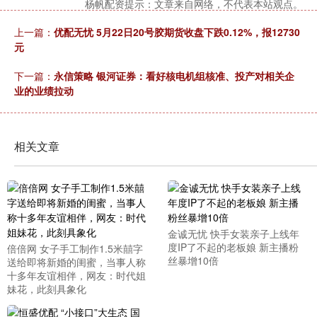
杨帆配资提示：文章来自网络，不代表本站观点。
上一篇：
优配无忧 5月22日20号胶期货收盘下跌0.12%，报12730
元
下一篇：
永信策略 银河证券：看好核电机组核准、投产对相关企
业的业绩拉动
相关文章
金诚无忧 快手女装亲子上线年
度IP了不起的老板娘 新主播粉
倍倍网 女子手工制作1.5米囍字
丝暴增10倍
送给即将新婚的闺蜜，当事人称
十多年友谊相伴，网友：时代姐
妹花，此刻具象化