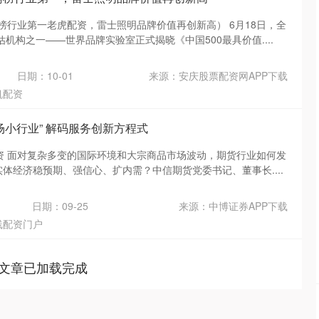
榜行业第一老虎配资，雷士照明品牌价值再创新高） 6月18日，全
机构之一——世界品牌实验室正式揭晓《中国500最具价值....
日期：10-01
来源：安庆股票配资网APP下载
帆配资
场小行业” 解码服务创新方程式
配资 面对复杂多变的国际环境和大宗商品市场波动，期货行业如何发
实体经济稳预期、强信心、扩内需？中信期货党委书记、董事长....
日期：09-25
来源：中博证券APP下载
线配资门户
文章已加载完成
沪深300
4694.44
200.89
1.42%
43.13