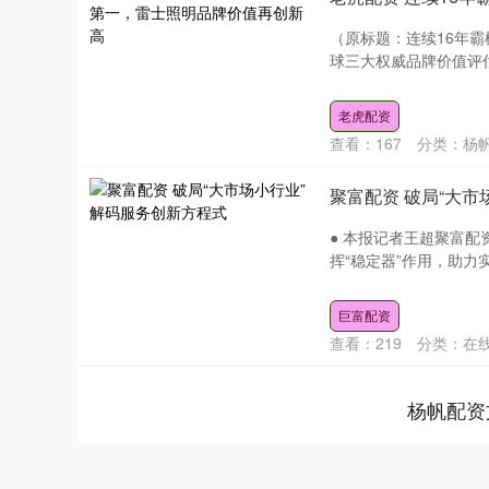
（原标题：连续16年霸
球三大权威品牌价值评估
老虎配资
查看：
167
分类：
杨
聚富配资 破局“大市
● 本报记者王超聚富
挥“稳定器”作用，助力
巨富配资
查看：
219
分类：
在
杨帆配资
940.04
深证成指
14311.01
39.68
1.02%