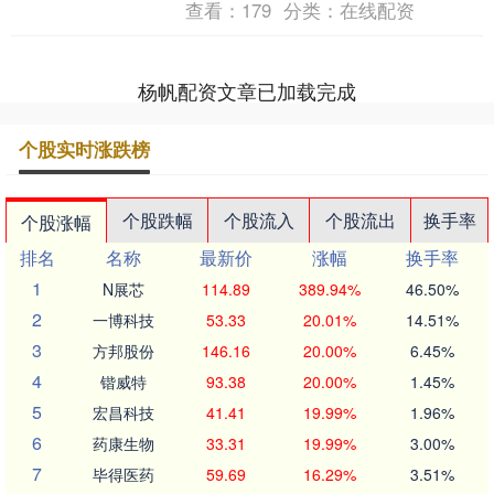
查看：
179
分类：
在线配资
表示，伊朗“希望....
杨帆配资文章已加载完成
个股实时涨跌榜
个股跌幅
个股流入
个股流出
换手率
个股涨幅
排名
名称
最新价
涨幅
换手率
1
N展芯
114.89
389.94%
46.50%
2
一博科技
53.33
20.01%
14.51%
3
方邦股份
146.16
20.00%
6.45%
4
锴威特
93.38
20.00%
1.45%
5
宏昌科技
41.41
19.99%
1.96%
6
药康生物
33.31
19.99%
3.00%
7
毕得医药
59.69
16.29%
3.51%