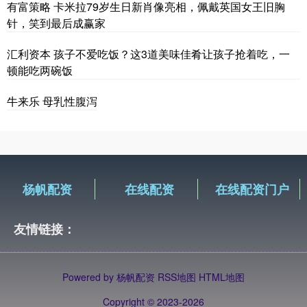
有富策略 卡米拉79岁生日新肖像亮相，佩戴英国女王旧胸
针，笑到最后成赢家
汇利资本 孩子不爱吃饭？这3道美味佳肴让孩子抢着吃，一
顿能吃两碗饭
牛来乐 母乳性腹泻
杨帆配资
在线配资
在线配资门户
友情链接：
Powered by
杨帆配资
RSS地图
HTML地图
Copyright
© 2023-2026