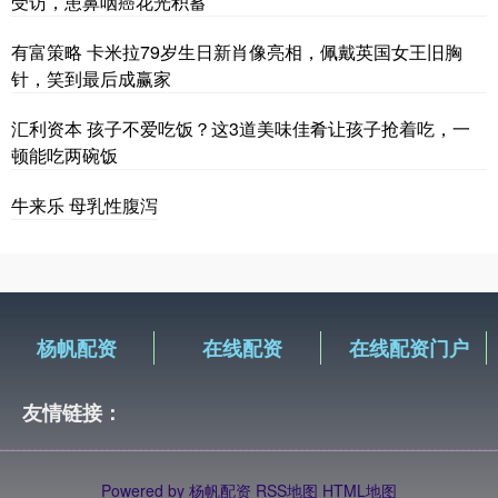
受访，患鼻咽癌花光积蓄
有富策略 卡米拉79岁生日新肖像亮相，佩戴英国女王旧胸
针，笑到最后成赢家
汇利资本 孩子不爱吃饭？这3道美味佳肴让孩子抢着吃，一
顿能吃两碗饭
牛来乐 母乳性腹泻
杨帆配资
在线配资
在线配资门户
友情链接：
Powered by
杨帆配资
RSS地图
HTML地图