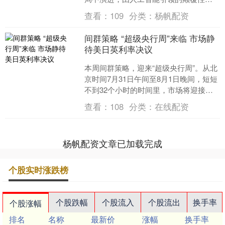
术浪潮席卷全球。资本向少数头部项目
查看：
109
分类：
杨帆配资
集聚，Ope....
间群策略 “超级央行周”来临 市场静
待美日英利率决议
本周间群策略，迎来“超级央行周”。从北
京时间7月31日午间至8月1日晚间，短短
不到32个小时的时间里，市场将迎接美
日英央行的利率决议。 其中，美联储利
查看：
108
分类：
在线配资
率决议无疑....
杨帆配资文章已加载完成
个股实时涨跌榜
个股跌幅
个股流入
个股流出
换手率
个股涨幅
排名
名称
最新价
涨幅
换手率