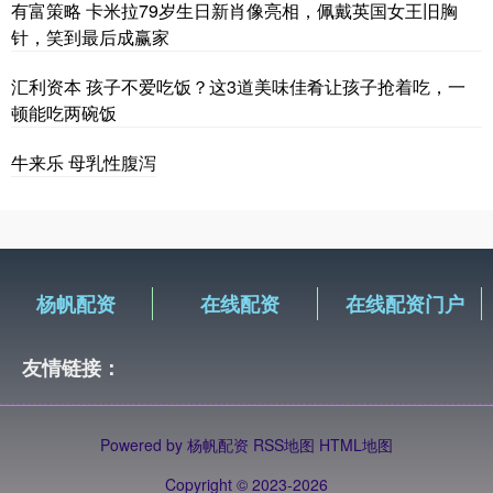
有富策略 卡米拉79岁生日新肖像亮相，佩戴英国女王旧胸
针，笑到最后成赢家
汇利资本 孩子不爱吃饭？这3道美味佳肴让孩子抢着吃，一
顿能吃两碗饭
牛来乐 母乳性腹泻
杨帆配资
在线配资
在线配资门户
友情链接：
Powered by
杨帆配资
RSS地图
HTML地图
Copyright
© 2023-2026